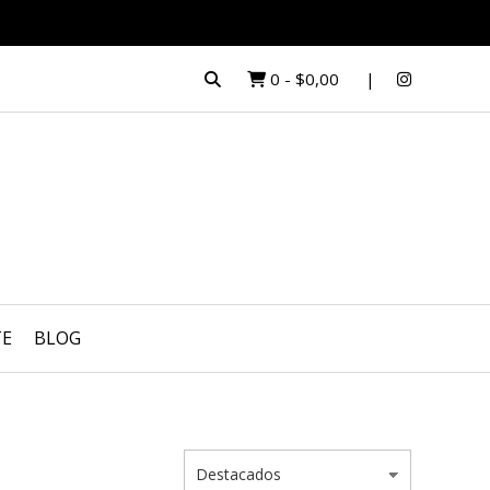
0
-
$0,00
TE
BLOG